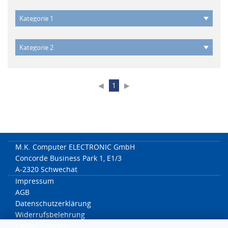
◀
1
▶
M.K. Computer ELECTRONIC GmbH
Concorde Business Park 1, E1/3
A-2320 Schwechat
Impressum
AGB
Datenschutzerklärung
Widerrufsbelehrung
Cookie Settings