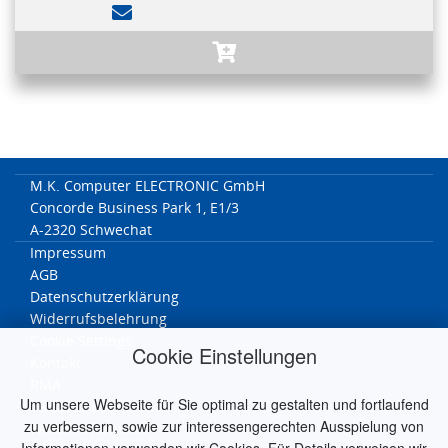
M.K. Computer ELECTRONIC GmbH
Concorde Business Park 1, E1/3
A-2320 Schwechat
Impressum
AGB
Datenschutzerklärung
Widerrufsbelehrung
Cookie Settings
Cookie Einstellungen
Kontakt
RMA
Um unsere Webseite für Sie optimal zu gestalten und fortlaufend
Versandkosten
zu verbessern, sowie zur interessengerechten Ausspielung von
Widerrufformular