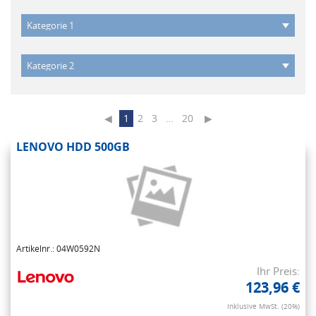
◀
1
2
3
…
20
▶
LENOVO HDD 500GB
Artikelnr.: 04W0592N
Ihr Preis:
123,96 €
Inklusive MwSt. (20%)