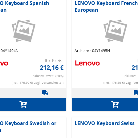
O Keyboard Spanish
LENOVO Keyboard French
ean
European
.: 04Y1494N
Artikelnr.: 04Y1495N
Ihr Preis:
212,16 €
21
Inklusive MwSt. (20%)
Inklusive
(net. 176,80 €)
zzgl. Versandkosten
(net. 176,80 €)
zzgl. V
 Keyboard Swedish or
LENOVO Keyboard Swiss
h