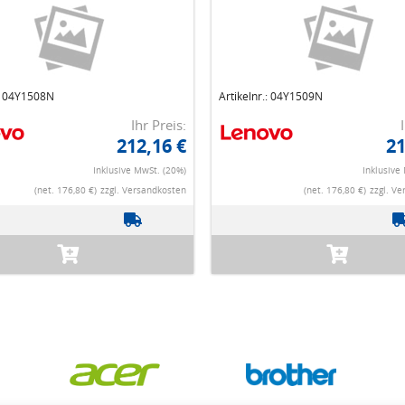
.: 04Y1508N
Artikelnr.: 04Y1509N
Ihr Preis:
212,16 €
21
Inklusive MwSt. (20%)
Inklusive
(net. 176,80 €)
zzgl. Versandkosten
(net. 176,80 €)
zzgl. V