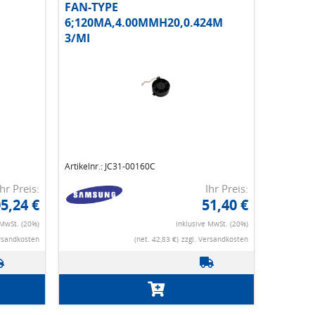
FAN-TYPE
6;120MA,4.00MMH20,0.424M
3/MI
Artikelnr.: JC31-00160C
Ihr Preis:
Ihr Preis:
5,24 €
51,40 €
 MwSt. (20%)
Inklusive MwSt. (20%)
ersandkosten
(net. 42,83 €)
zzgl. Versandkosten