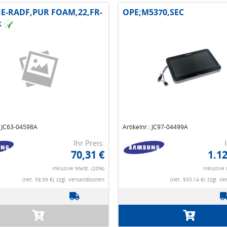
E-RADF,PUR FOAM,22,FR-
OPE;M5370,SEC
k
.: JC63-04598A
Artikelnr.: JC97-04499A
Ihr Preis:
70,31 €
1.12
Inklusive MwSt. (20%)
Inklusive
(net. 58,59 €)
zzgl. Versandkosten
(net. 935,14 €)
zzgl. V