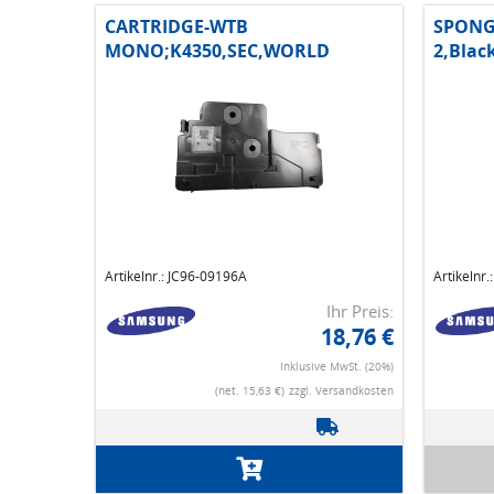
CARTRIDGE-WTB
SPONG
MONO;K4350,SEC,WORLD
2,Blac
Artikelnr.: JC96-09196A
Artikelnr
Ihr Preis:
18,76 €
Inklusive MwSt. (20%)
(net. 15,63 €)
zzgl. Versandkosten