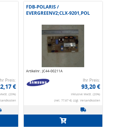
FDB-POLARIS /
EVERGREENV2;CLX-9201,POL
Artikelnr.: JC44-00211A
Ihr Preis:
Ihr Preis:
2,17 €
93,20 €
 MwSt. (20%)
Inklusive MwSt. (20%)
ersandkosten
(net. 77,67 €)
zzgl. Versandkosten