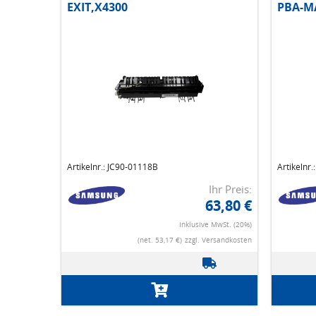
EXIT,X4300
PBA-MA
Artikelnr.: JC90-01118B
Artikelnr
Ihr Preis:
63,80 €
Inklusive MwSt. (20%)
(net. 53,17 €)
zzgl. Versandkosten