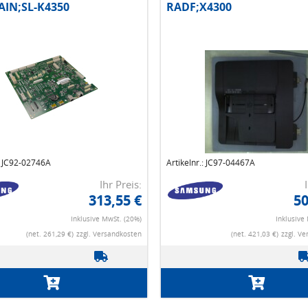
IN;SL-K4350
RADF;X4300
.: JC92-02746A
Artikelnr.: JC97-04467A
Ihr Preis:
313,55 €
50
Inklusive MwSt. (20%)
Inklusive
(net. 261,29 €)
zzgl. Versandkosten
(net. 421,03 €)
zzgl. V