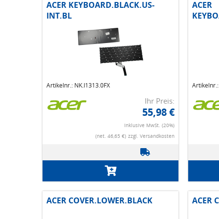
ACER KEYBOARD.BLACK.US-
ACER
INT.BL
KEYBO
Artikelnr.: NK.I1313.0FX
Artikelnr.
Ihr Preis:
55,98 €
Inklusive MwSt. (20%)
(net. 46,65 €)
zzgl. Versandkosten
ACER COVER.LOWER.BLACK
ACER 