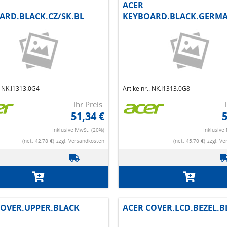
ACER
ARD.BLACK.CZ/SK.BL
KEYBOARD.BLACK.GERMA
: NK.I1313.0G4
Artikelnr.: NK.I1313.0G8
Ihr Preis:
51,34 €
5
Inklusive MwSt. (20%)
Inklusive
(net. 42,78 €)
zzgl. Versandkosten
(net. 45,70 €)
zzgl. V
COVER.UPPER.BLACK
ACER COVER.LCD.BEZEL.B