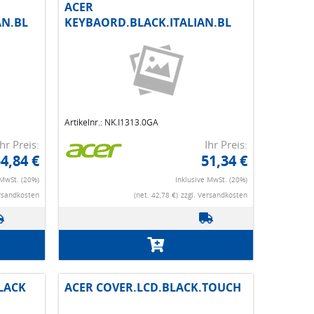
ACER
N.BL
KEYBAORD.BLACK.ITALIAN.BL
Artikelnr.: NK.I1313.0GA
Ihr Preis:
Ihr Preis:
4,84 €
51,34 €
 MwSt. (20%)
Inklusive MwSt. (20%)
ersandkosten
(net. 42,78 €)
zzgl. Versandkosten
LACK
ACER COVER.LCD.BLACK.TOUCH