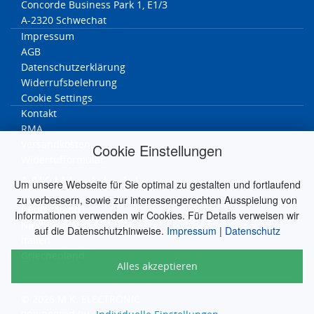
Concorde Business Park 1, E1/3
A-2320 Schwechat
Impressum
AGB
Datenschutzerklärung
Widerrufsbelehrung
Cookie Settings
Kontakt
RMA
Versandkosten
Cookie Einstellungen
Widerrufformular
MK Worldwide
Um unsere Webseite für Sie optimal zu gestalten und fortlaufend
zu verbessern, sowie zur interessengerechten Ausspielung von
Deutschland
Informationen verwenden wir Cookies. Für Details verweisen wir
Niederlande
auf die Datenschutzhinweise.
Impressum
|
Datenschutz
Italien
Griechenland
Alles akzeptieren
© 2026 M.K. ELECTRONIC
engineered by
silver.solutions GmbH