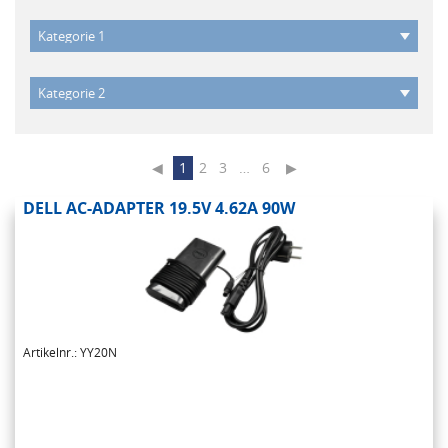
◀
1
2
3
…
6
▶
DELL AC-ADAPTER 19.5V 4.62A 90W
Artikelnr.: YY20N