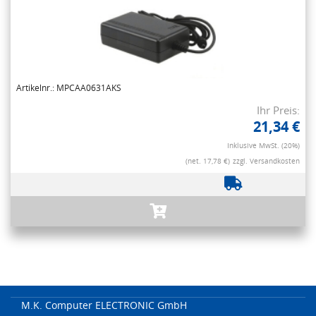
Artikelnr.: MPCAA0631AKS
Ihr Preis:
21,34 €
Inklusive MwSt. (20%)
(net. 17,78 €)
zzgl. Versandkosten
M.K. Computer ELECTRONIC GmbH