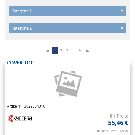
◀
1
2
3
…
5
▶
COVER TOP
Artikelnr.: 302Y804010
Ihr Preis:
55,46 €
Inklusive MwSt. (20%)