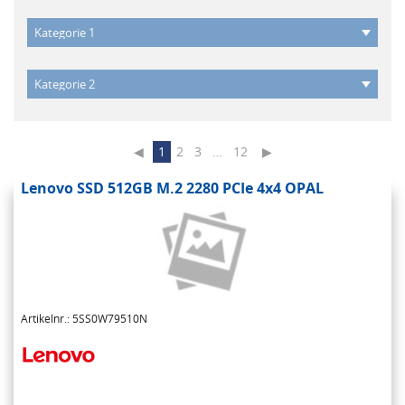
◀
1
2
3
…
12
▶
Lenovo SSD 512GB M.2 2280 PCIe 4x4 OPAL
Artikelnr.: 5SS0W79510N