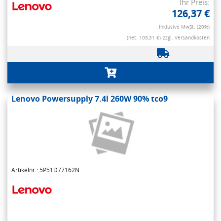
Ihr Preis:
126,37 €
Inklusive MwSt. (20%)
(net. 105,31 €)
zzgl. Versandkosten
Lenovo Powersupply 7.4l 260W 90% tco9
Artikelnr.: 5P51D77162N