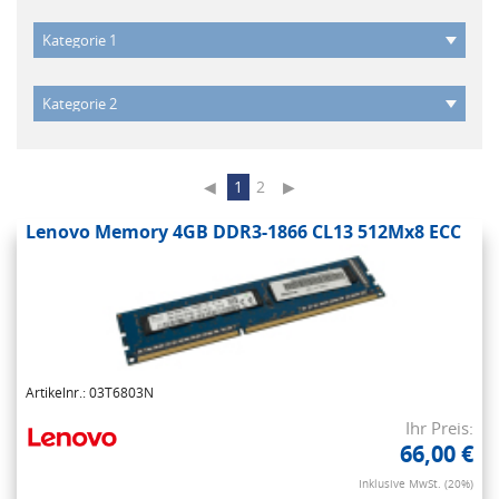
◀
1
2
▶
Lenovo Memory 4GB DDR3-1866 CL13 512Mx8 ECC
Artikelnr.: 03T6803N
Ihr Preis:
66,00 €
Inklusive MwSt. (20%)