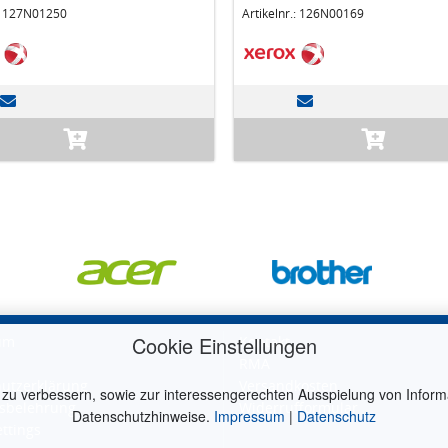
.: 127N01250
Artikelnr.: 126N00169
Cookie Einstellungen
um
Kontakt
RMA
utzerklärung
Versandkosten
 zu verbessern, sowie zur interessengerechten Ausspielung von Inform
sbelehrung
Widerrufformular
Datenschutzhinweise.
Impressum
|
Datenschutz
ettings