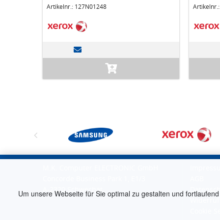
Artikelnr.: 127N01248
Artikelnr
M.K. Computer ELECTRONIC GmbH
Impress
Concorde Business Park 1, E1/3
AGB
A-2320 Schwechat
Datensch
Um unsere Webseite für Sie optimal zu gestalten und fortlaufend
Widerruf
Cookie S