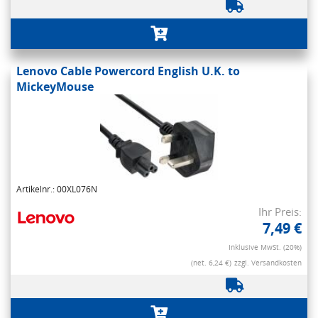
Lenovo Cable Powercord English U.K. to
MickeyMouse
Artikelnr.: 00XL076N
Ihr Preis:
7,49 €
Inklusive MwSt. (20%)
(net. 6,24 €)
zzgl. Versandkosten