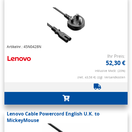
Artikelnr.: 45N0428N
Ihr Preis:
52,30 €
Inklusive MwSt. (20%)
(net. 43,58 €)
zzgl. Versandkosten
Lenovo Cable Powercord English U.K. to
MickeyMouse