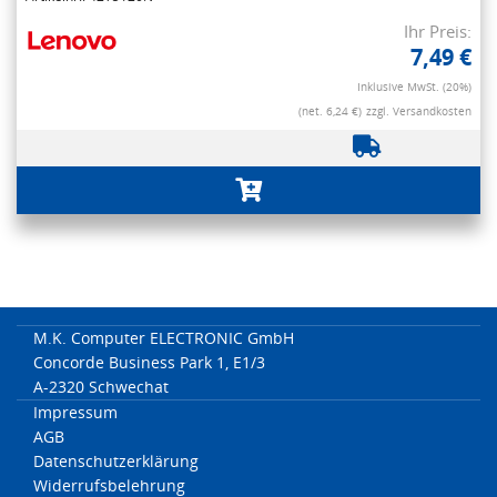
Ihr Preis:
7,49 €
Inklusive MwSt. (20%)
(net. 6,24 €)
zzgl. Versandkosten
M.K. Computer ELECTRONIC GmbH
Concorde Business Park 1, E1/3
A-2320 Schwechat
Impressum
AGB
Datenschutzerklärung
Widerrufsbelehrung