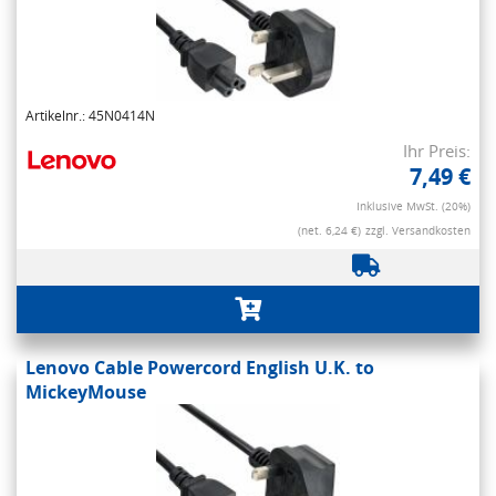
Artikelnr.: 45N0414N
Ihr Preis:
7,49 €
Inklusive MwSt. (20%)
(net. 6,24 €)
zzgl. Versandkosten
Lenovo Cable Powercord English U.K. to
MickeyMouse