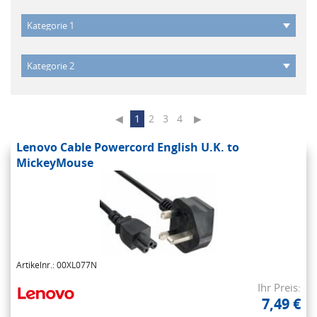
◀
1
2
3
4
▶
Lenovo Cable Powercord English U.K. to
MickeyMouse
Artikelnr.: 00XL077N
Ihr Preis:
7,49 €