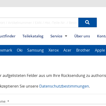
uctfinder
Teilekatalog
Service
Über uns
Kont
mpressum
Widerrufsbelehrung
Versandkosten
AGB (Verbraucher)
Datensc
exmark
Oki
Samsung
Xerox
Acer
Brother
Apple
ThinkPad Tablet Series
Scanner Series
ImagePROGRAF Series
hier aufgelisteten Felder aus um Ihre Rücksendung zu authoris
akzeptieren Sie unsere
Datenschutzbestimmungen
.
me: *