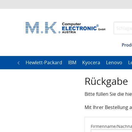
Prod
I
h
LG
Hewlett-Packard
IBM
Kyocera
Lenovo
L
Rückgabe
Bitte füllen Sie die 
Mit Ihrer Bestellung 
Firmenname/Nachna