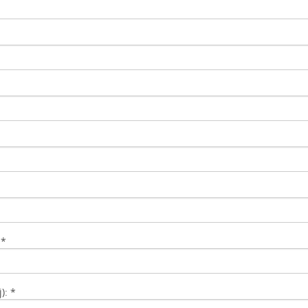
 *
): *