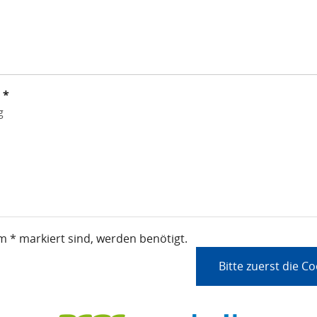
 *
g
em * markiert sind, werden benötigt.
Bitte zuerst die C