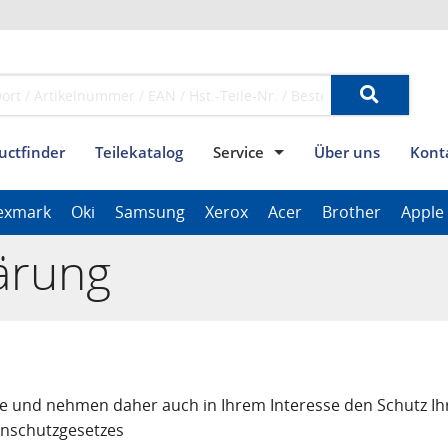
uctfinder
Teilekatalog
Service
Über uns
Kont
mpressum
Widerrufsbelehrung
Versandkosten
AGB (Verbraucher)
Datensc
exmark
Oki
Samsung
Xerox
Acer
Brother
Apple
ThinkPad Tablet Series
Scanner Series
ImagePROGRAF Series
ärung
e und nehmen daher auch in Ihrem Interesse den Schutz Ihr
enschutzgesetzes