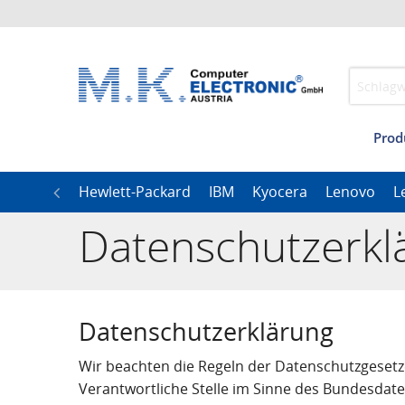
Prod
I
h
LG
Hewlett-Packard
IBM
Kyocera
Lenovo
L
Datenschutzerkl
Datenschutzerklärung
Wir beachten die Regeln der Datenschutzgesetz
Verantwortliche Stelle im Sinne des Bundesdat