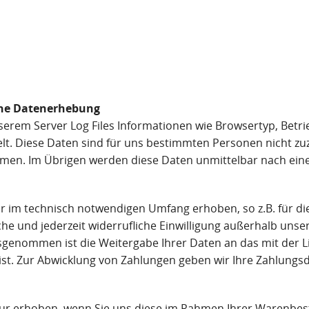
he Datenerhebung
erem Server Log Files Informationen wie Browsertyp, Betri
telt. Diese Daten sind für uns bestimmten Personen nicht
en. Im Übrigen werden diese Daten unmittelbar nach einer
m technisch notwendigen Umfang erhoben, so z.B. für die 
e und jederzeit widerrufliche Einwilligung außerhalb uns
sgenommen ist die Weitergabe Ihrer Daten an das mit der
ist. Zur Abwicklung von Zahlungen geben wir Ihre Zahlungs
r erhoben, wenn Sie uns diese im Rahmen Ihrer Warenbest